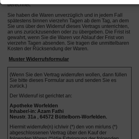
berechnet.
Sie haben die Waren unverzüglich und in jedem Fall
spätestens binnen vierzehn Tagen ab dem Tag, an dem
Sie uns über den Widerruf dieses Vertrags unterrichten,
an uns zurückzusenden oder zu übergeben. Die Frist ist
gewahrt, wenn Sie die Waren vor Ablauf der Frist von
vierzehn Tagen absenden.
Sie tragen die unmittelbaren
Kosten der Rücksendung der Waren.
Muster Widerrufsformular
(Wenn Sie den Vertrag widerrufen wollen, dann füllen
Sie bitte dieses Formular aus und senden Sie es
zurück.)
Der Widerruf ist gerichtet an:
Apotheke Worfelden
Inhaber/-in: Azam Fathi
Neustr. 31a , 64572 Büttelborn-Worfelden.
Hiermit widerrufe(n) ich/wir (*) den von mir/uns (*)
abgeschlossenen Vertrag über den Kauf der
folgenden Waren (*)/die Erbringung der folgenden