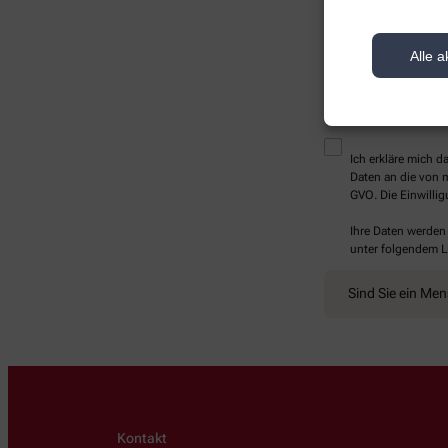
Alle a
* Bitte füllen Sie die Pf
Ich erkläre mich 
Daten an die von m
GVO. Die Einwillig
Ihre Daten werden
unter folgendem L
Sind Sie ein Me
Kontakt