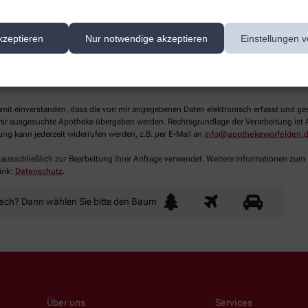
kzeptieren
Nur notwendige akzeptieren
Einstellungen v
lichtfelder aus
damit einverstanden, dass die von mir angegebenen Daten elektronisch erfasst und g
ir ausgesuchte Apotheke übergeben werden. Rechtsgrundlage der Verarbeitung ist Art
ung kann jederzeit widerrufen werden, z.B. per E-Mail an
info@apothekeworfelden.
 ausschließlich zur Bearbeitung Ihrer Anfrage verwendet. Weitere Informationen zum
ink:
Datenschutz
.
nsch? Dann wählen Sie bitte
den Baum
Über uns
Services