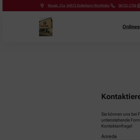
Neustr. 31a
,
64572
Büttelborn-Worfelden
06152 2756
Online
Kontaktier
Sie können uns bei 
untenstehende Formu
Kontaktanfrage!
Anrede