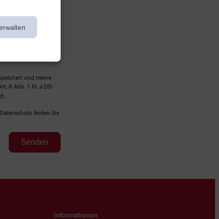
erwalten
espeichert und meine
. 6 Abs. 1 lit. a DS-
de
.
 Datenschutz finden Sie
Informationen