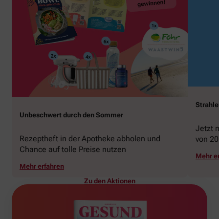
Strahl
Unbeschwert durch den Sommer
Jetzt 
Rezeptheft in der Apotheke abholen und
von 20
Chance auf tolle Preise nutzen
gewin
Mehr e
Mehr erfahren
Zu den Aktionen