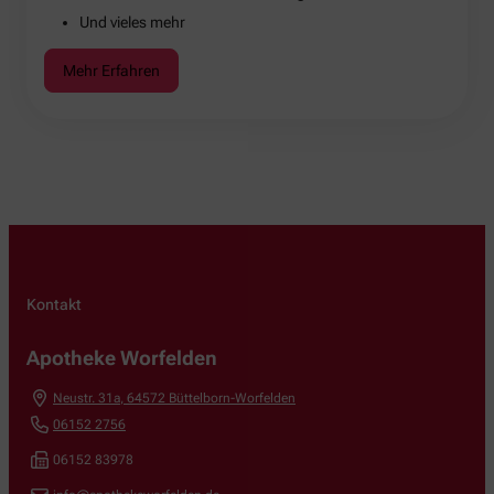
Und vieles mehr
Mehr Erfahren
Kontakt
Apotheke Worfelden
Neustr. 31a
,
64572
Büttelborn-Worfelden
06152 2756
06152 83978